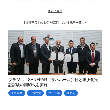
news release
循環型農業
環境大臣表彰
展示会
下水道展
プラスチック・スマート
益子事業所
堆肥化
【海外事業】のタグを指定している記事一覧です
ブラジル・SANEPAR（サネパール）社と堆肥化実
証試験の調印式を実施
海外事業
下水汚泥
ブラジル
堆肥化