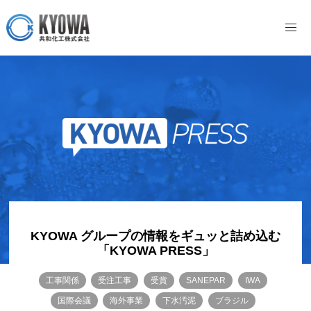
KYOWA グループの情報をギュッと詰め込む
「KYOWA PRESS」
工事関係
受注工事
受賞
SANEPAR
IWA
国際会議
海外事業
下水汚泥
ブラジル